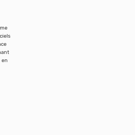
omme
ciels
nce
nant
s en