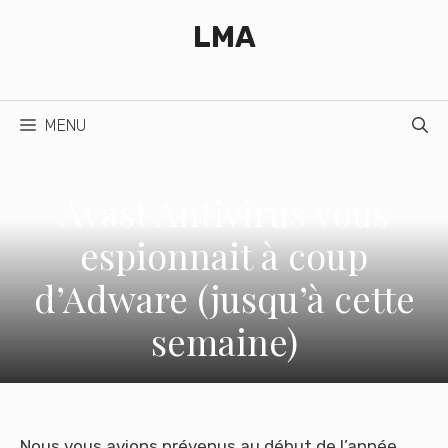
Aller
LMA
au
contenu
MENU
Avast Antivirus vous
espionnait à coup
d’Adware (jusqu’à cette
semaine)
Nous vous avions prévenus au début de l’année