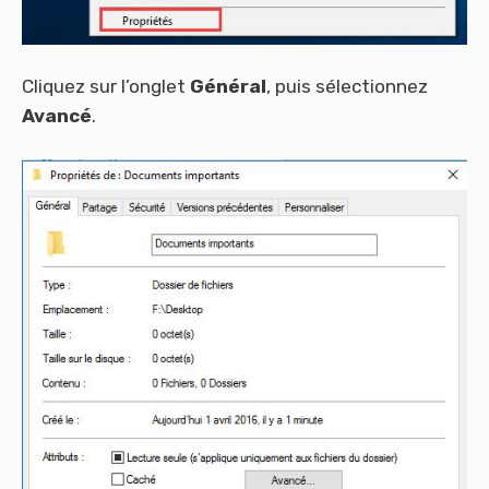
Cliquez sur l’onglet
G
é
n
é
ral
, puis sélectionnez
Avanc
é
.