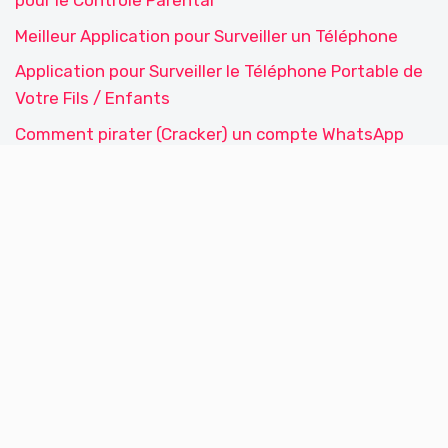
pour le Contrôle Parental
Meilleur Application pour Surveiller un Téléphone
Application pour Surveiller le Téléphone Portable de
Votre Fils / Enfants
Comment pirater (Cracker) un compte WhatsApp
Le Meilleur Antivirus 2023 pour Windows 10,
Windows 7 et 8
Comparatif Le Meilleur Antivirus Payant 2023
Kaspersky Anti-Virus 2023 – Analyse & lien de
téléchargement
Meilleur écran PC Gaming 4K 2023