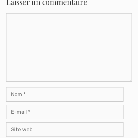
Laisser un commentaire
Commentaire
Nom
E-
mail
Site
web