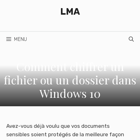
Aller
LMA
au
contenu
MENU
Comment chiffrer un
fichier ou un dossier dans
Windows 10
Avez-vous déjà voulu que vos documents
sensibles soient protégés de la meilleure façon