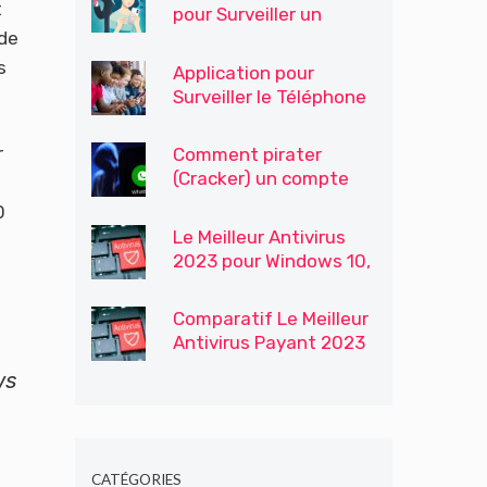
t
pour Surveiller un
 de
Téléphone
s
Application pour
Surveiller le Téléphone
Portable de Votre Fils /
Enfants
r
Comment pirater
(Cracker) un compte
WhatsApp
0
Le Meilleur Antivirus
2023 pour Windows 10,
Windows 7 et 8
Comparatif Le Meilleur
Antivirus Payant 2023
ws
CATÉGORIES