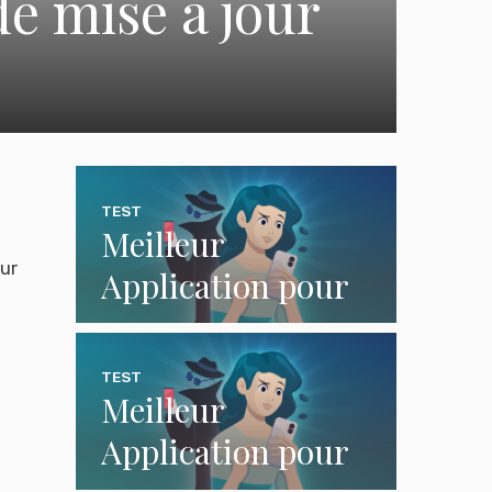
e mise à jour
TEST
Meilleur
ur
Application pour
Surveiller un
Téléphone pour le
TEST
Meilleur
Contrôle Parental
Application pour