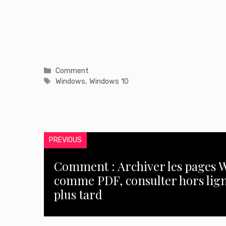
Catégories
Comment
Étiquettes
Windows
,
Windows 10
PREVIOUS
Comment : Archiver les pages 
comme PDF, consulter hors lig
plus tard