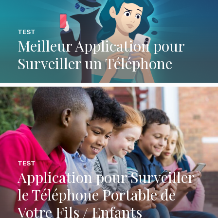
TEST
Meilleur Application pour
Surveiller un Téléphone
TEST
Application pour Surveiller
le Téléphone Portable de
Votre Fils / Enfants