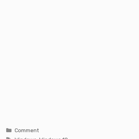
Catégories
Comment
Étiquettes