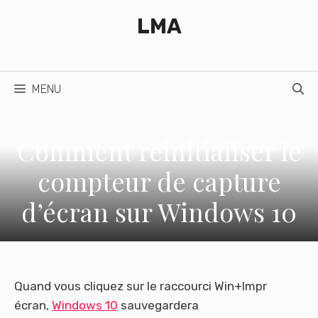
Aller
LMA
au
contenu
MENU
Comment réinitialiser le
compteur de capture
d’écran sur Windows 10
Quand vous cliquez sur le raccourci Win+Impr
écran,
Windows 10
sauvegardera