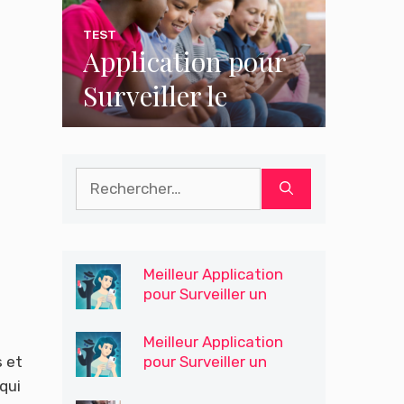
TEST
Application pour
Surveiller le
Téléphone
Portable de Votre
Rechercher :
Fils / Enfants
Meilleur Application
pour Surveiller un
Téléphone pour le
Contrôle Parental
Meilleur Application
pour Surveiller un
s et
Téléphone
qui