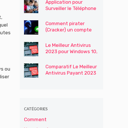
Application pour
Surveiller le Téléphone
Portable de Votre Fils /
,
Enfants
Comment pirater
quel
(Cracker) un compte
outes
WhatsApp
Le Meilleur Antivirus
2023 pour Windows 10,
Windows 7 et 8
Comparatif Le Meilleur
ws ou
Antivirus Payant 2023
liser
CATÉGORIES
Comment