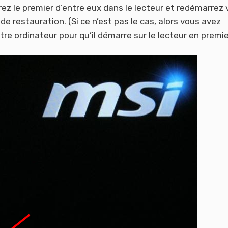
érez le premier d’entre eux dans le lecteur et redémarrez 
de restauration. (Si ce n’est pas le cas, alors vous avez
re ordinateur pour qu’il démarre sur le lecteur en premie