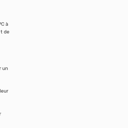
PC à
it de
r un
leur
r