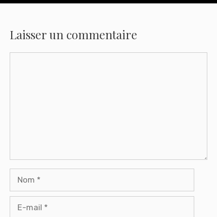
Laisser un commentaire
Commentaire
Nom
E-
mail