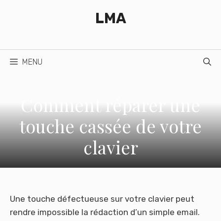
Aller
LMA
au
contenu
MENU
Comment réparer une
touche cassée de votre
clavier
Une touche défectueuse sur votre clavier peut
rendre impossible la rédaction d’un simple email.