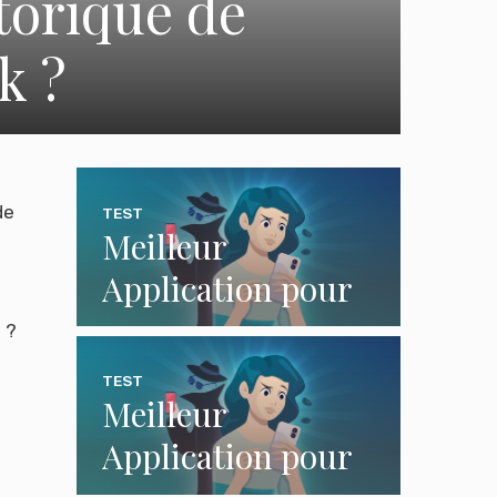
orique de
k ?
de
TEST
Meilleur
Application pour
Surveiller un
 ?
Téléphone pour le
TEST
Meilleur
Contrôle Parental
Application pour