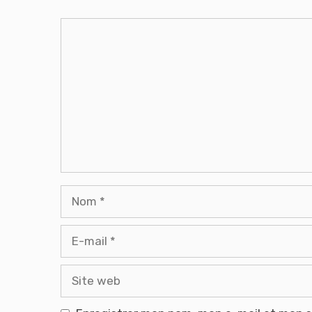
Commentaire
Nom
E-
mail
Site
web