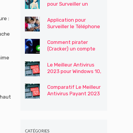
pour Surveiller un
Téléphone
ure :
Application pour
Surveiller le Téléphone
Portable de Votre Fils /
uche
Enfants
Comment pirater
(Cracker) un compte
WhatsApp
aime
Le Meilleur Antivirus
2023 pour Windows 10,
Windows 7 et 8
Comparatif Le Meilleur
Antivirus Payant 2023
 haut
CATÉGORIES