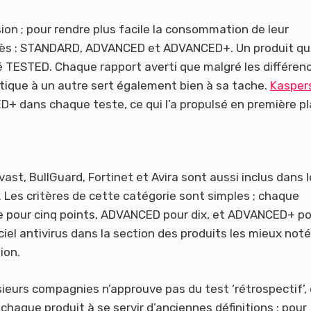
ion ; pour rendre plus facile la consommation de leur
uccès : STANDARD, ADVANCED et ADVANCED+. Un produit qu
té TESTED. Chaque rapport averti que malgré les différen
ntique à un autre sert également bien à sa tache.
Kasper
+ dans chaque teste, ce qui l’a propulsé en première pl
vast, BullGuard, Fortinet et Avira sont aussi inclus dans l
 Les critères de cette catégorie sont simples ; chaque
 pour cinq points, ADVANCED pour dix, et ADVANCED+ po
iciel antivirus dans la section des produits les mieux noté
ion.
sieurs compagnies n’approuve pas du test ‘rétrospectif’, 
haque produit à se servir d’anciennes définitions ; pour