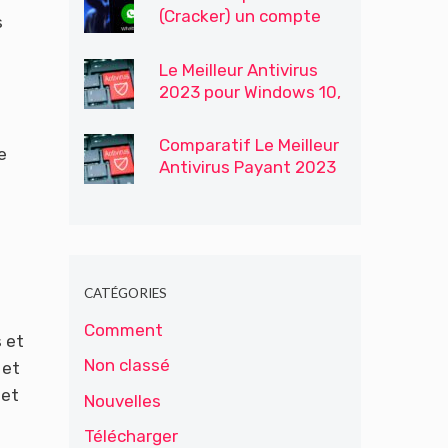
(Cracker) un compte
s
WhatsApp
Le Meilleur Antivirus
2023 pour Windows 10,
Windows 7 et 8
Comparatif Le Meilleur
e
Antivirus Payant 2023
n
CATÉGORIES
Comment
s et
Non classé
 et
 et
Nouvelles
Télécharger