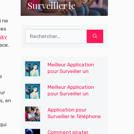
Surveiller le
Téléphone
i ne
Portable de Votre
ces
Rechercher :
Fils / Enfants
sky
ace.
Meilleur Application
pour Surveiller un
e
Téléphone pour le
Contrôle Parental
Meilleur Application
ur
pour Surveiller un
Téléphone
s, en
Application pour
Surveiller le Téléphone
Portable de Votre Fils /
qui
Enfants
Comment pirater