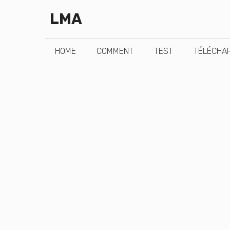
Aller
LMA
au
contenu
HOME
COMMENT
TEST
TÉLÉCHA