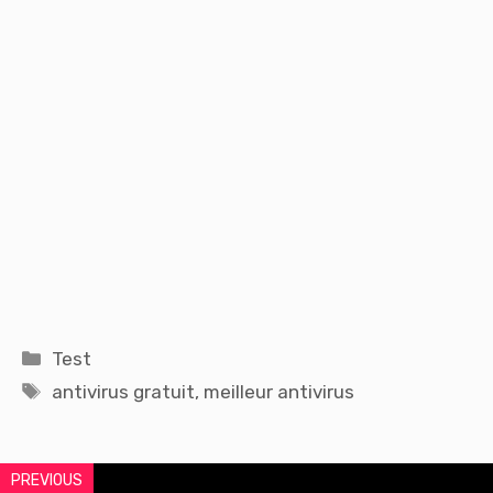
Catégories
Test
Étiquettes
antivirus gratuit
,
meilleur antivirus
PREVIOUS