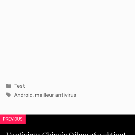
Catégories
Test
Étiquettes
Android
,
meilleur antivirus
PREVIOUS
L’antivirus Chinois Qihoo 360 obtient