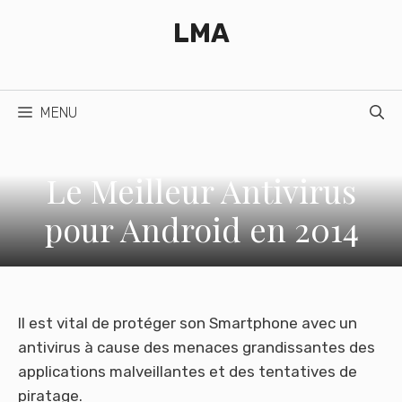
Aller
LMA
au
contenu
MENU
Le Meilleur Antivirus
pour Android en 2014
Il est vital de protéger son Smartphone avec un
antivirus à cause des menaces grandissantes des
applications malveillantes et des tentatives de
piratage.