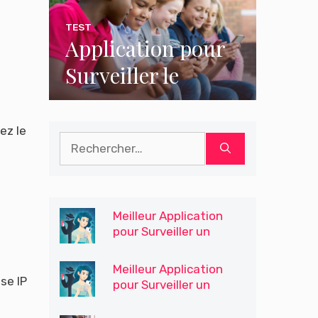
TEST
Application pour
Surveiller le
Téléphone
Portable de Votre
ez le
Rechercher :
Fils / Enfants
Meilleur Application
pour Surveiller un
Téléphone pour le
Contrôle Parental
Meilleur Application
se IP
pour Surveiller un
Téléphone