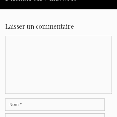
Laisser un commentaire
Commentaire
Nom
E-