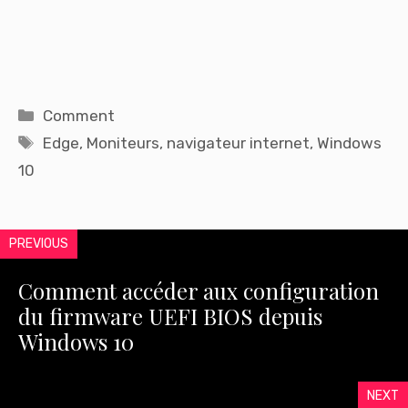
Catégories
Comment
Étiquettes
Edge
,
Moniteurs
,
navigateur internet
,
Windows
10
PREVIOUS
Comment accéder aux configuration
du firmware UEFI BIOS depuis
Windows 10
NEXT