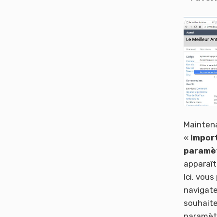
Maintena
«
Import
paramè
apparaît
Ici, vou
navigate
souhaite
paramèt