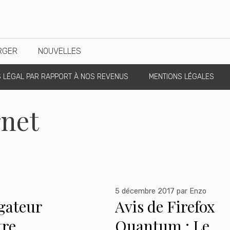
RGER
NOUVELLES
S LÉGAL PAR RAPPORT À NOS REVENUS
MENTIONS LÉGALES
rnet
5 décembre 2017
par
Enzo
igateur
Avis de Firefox
tre
Quantum : Le