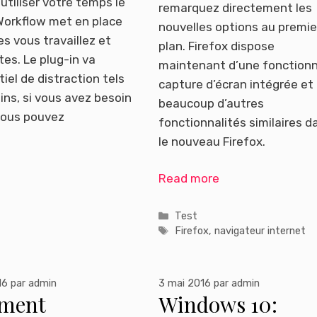
 utiliser votre temps le
remarquez directement les
 Workflow met en place
nouvelles options au premie
s vous travaillez et
plan. Firefox dispose
es. Le plug-in va
maintenant d’une fonctionn
iel de distraction tels
capture d’écran intégrée et i
ns, si vous avez besoin
beaucoup d’autres
 vous pouvez
fonctionnalités similaires d
le nouveau Firefox.
Read more
Catégories
Test
Étiquettes
Firefox
,
navigateur internet
16
par
admin
3 mai 2016
par
admin
ment
Windows 10: