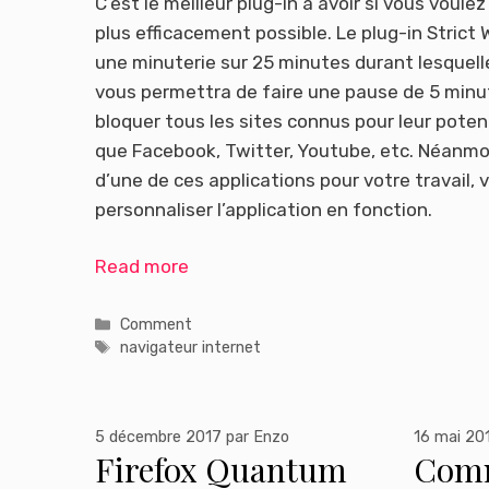
C’est le meilleur plug-in à avoir si vous voulez
plus efficacement possible. Le plug-in Strict
une minuterie sur 25 minutes durant lesquelle
vous permettra de faire une pause de 5 minut
bloquer tous les sites connus pour leur potent
que Facebook, Twitter, Youtube, etc. Néanmoi
d’une de ces applications pour votre travail,
personnaliser l’application en fonction.
Read more
Catégories
Comment
Étiquettes
navigateur internet
5 décembre 2017
par
Enzo
16 mai 20
Firefox Quantum
Com