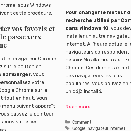
Chrome, sous Windows
Pour changer le moteur d
uivant cette procédure.
recherche utilisé par Co
er vos favoris et
dans Windows 10
, vous de
de passe vers
installer un autre navigateu
me
Internet. A l’heure actuelle,
navigateurs correspondent 
votre navigateur Chrome
besoin: Mozilla Firefox et G
ez sur le bouton en
Chrome. Ces derniers étant
e
hamburger
, vous
des navigateurs les plus
ersonnalisez votre
populaires, vous pouvez en 
oogle Chrome sur le
un déjà installé.
it tout en haut. Vous
le menu suivant apparaît
Read more
vous passez le pointeur
souris sur le lien
Catégories
Comment
Étiquettes
Google
,
navigateur internet
,
is
« .