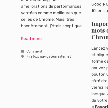
Google 
améliorations de performances
10, en s
vantées comme meilleures que
celles de Chrome. Mais, très
Import
honnêtement, j’étais sceptique.
mots 
Chro
Read more
Lancez 
Catégories
Comment
et cliqu
Étiquettes
Firefox
,
navigateur internet
forme d
pouvez p
bouton G
côté dro
verrez, 
lorsque 
de votre 
«
Favor