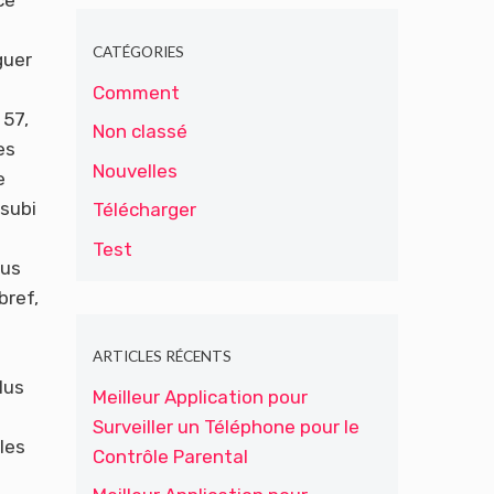
CATÉGORIES
guer
Comment
 57,
Non classé
es
Nouvelles
e
 subi
Télécharger
Test
lus
bref,
ARTICLES RÉCENTS
lus
Meilleur Application pour
Surveiller un Téléphone pour le
les
Contrôle Parental