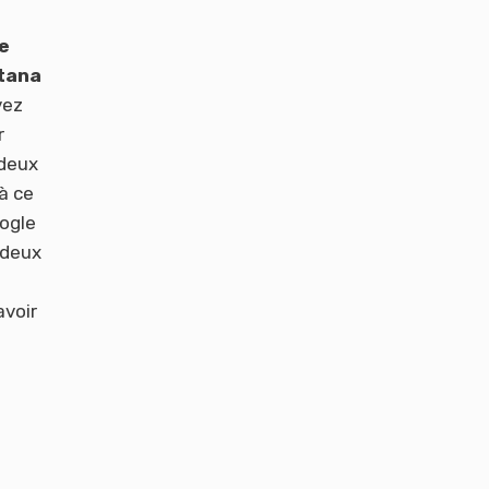
e
rtana
vez
r
 deux
à ce
oogle
 deux
avoir