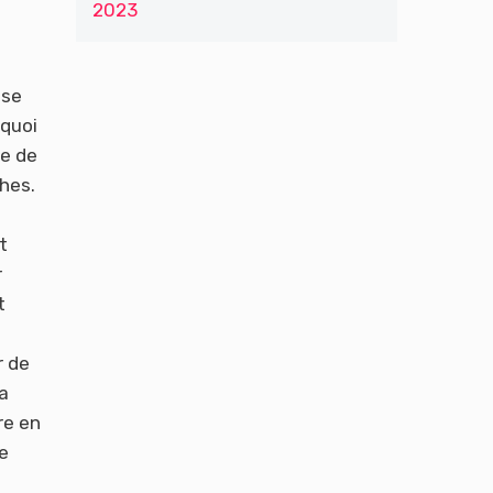
2023
la
ise
 quoi
re de
hes.
e
t
r
t
r de
a
re en
e