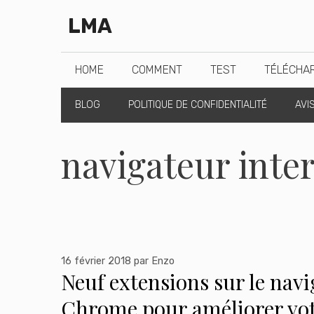
Aller
LMA
au
contenu
HOME
COMMENT
TEST
TÉLÉCHA
BLOG
POLITIQUE DE CONFIDENTIALITÉ
AVI
navigateur inte
16 février 2018
par
Enzo
Neuf extensions sur le nav
Chrome pour améliorer vo