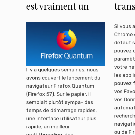
est vraiment un
trans
super navigateur
favor
explo
Si vous 
Chrome 
Edge
défaut 
pouvez d
paramèt
votre na
Il y a quelques semaines, nous
les appl
avons couvert le lancement du
pouvez f
navigateur Firefox Quantum
vos Favo
(Firefox 57). Sur le papier, il
vos Donn
semblait plutôt sympa- des
automat
temps de démarrage rapides,
recherch
une interface utilisateur plus
navigati
rapide, un meilleur
ou de Fi
multithreading, des