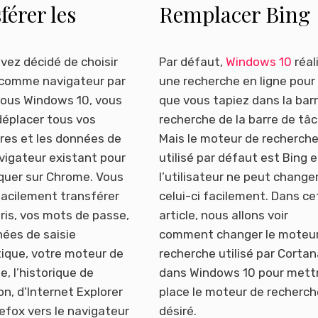
férer les
Remplacer Bing
is d’internet
par Google pour 
rer, Firefox ou
recherche dans
avez décidé de choisir
Par défaut,
Windows 10
réal
comme navigateur par
une recherche en ligne pour
 vers Chrome
cortana
sous Windows 10, vous
que vous tapiez dans la bar
éplacer tous vos
recherche de la barre de tâc
res et les données de
Mais le moteur de recherch
vigateur existant pour
utilisé par défaut est Bing e
iquer sur Chrome. Vous
l’utilisateur ne peut change
acilement transférer
celui-ci facilement. Dans ce
ris, vos mots de passe,
article, nous allons voir
ées de saisie
comment changer le moteu
ique, votre moteur de
recherche utilisé par Cortan
e, l’historique de
dans Windows 10 pour mett
on, d’Internet Explorer
place le moteur de recherch
refox vers le navigateur
désiré.