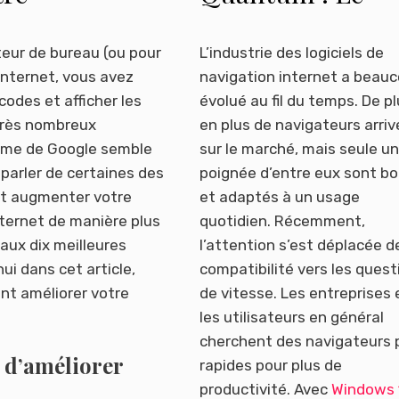
navigateur qui
vous offre plus d
ateur de bureau (ou pour
L’industrie des logiciels de
 Internet, vous avez
navigation internet a beau
vitesse, d’options
codes et afficher les
évolué au fil du temps. De p
de sécurité
 très nombreux
en plus de navigateurs arriv
rome de Google semble
sur le marché, mais seule u
 parler de certaines des
poignée d’entre eux sont b
nt augmenter votre
et adaptés à un usage
Internet de manière plus
quotidien. Récemment,
aux dix meilleures
l’attention s’est déplacée de
ui dans cet article,
compatibilité vers les quest
ent améliorer votre
de vitesse. Les entreprises 
les utilisateurs en général
cherchent des navigateurs 
 d’améliorer
rapides pour plus de
productivité. Avec
Windows 