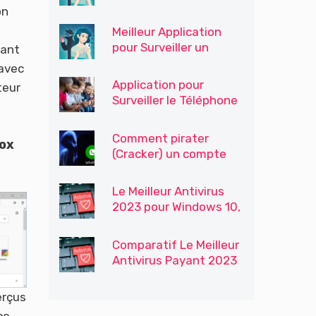
Téléphone pour le
on
Contrôle Parental
Meilleur Application
pour Surveiller un
nant
Téléphone
 avec
Application pour
teur
Surveiller le Téléphone
Portable de Votre Fils /
Enfants
Comment pirater
fox
(Cracker) un compte
WhatsApp
Le Meilleur Antivirus
2023 pour Windows 10,
Windows 7 et 8
Comparatif Le Meilleur
Antivirus Payant 2023
erçus
ce