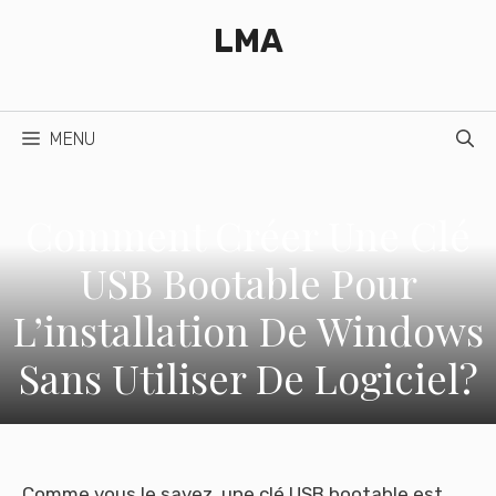
Aller
LMA
au
contenu
MENU
Comment Créer Une Clé
USB Bootable Pour
L’installation De Windows
Sans Utiliser De Logiciel?
Comme vous le savez, une clé USB bootable est