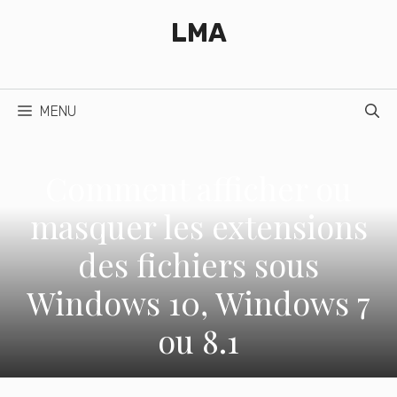
Aller
LMA
au
contenu
MENU
Comment afficher ou
masquer les extensions
des fichiers sous
Windows 10, Windows 7
ou 8.1