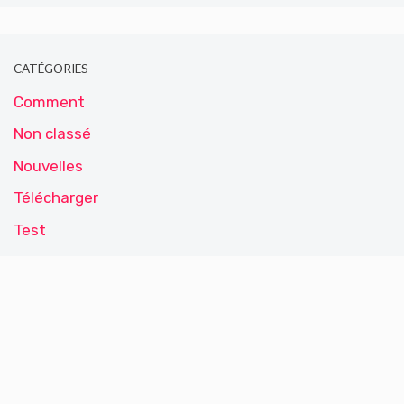
CATÉGORIES
Comment
Non classé
Nouvelles
Télécharger
Test
ARTICLES RÉCENTS
Meilleur Application pour Surveiller un Téléphone
pour le Contrôle Parental