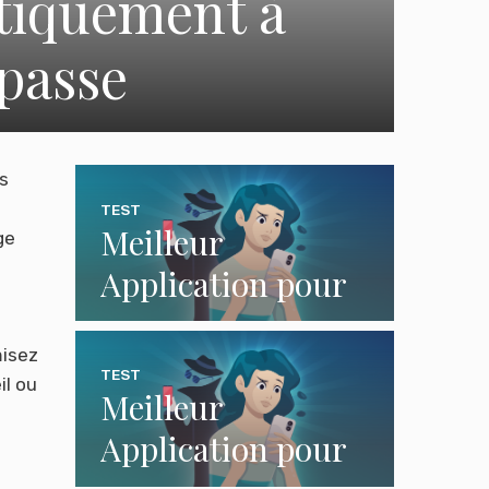
tiquement à
passe
s
TEST
Meilleur
ge
Application pour
Surveiller un
misez
Téléphone pour le
TEST
il ou
Meilleur
Contrôle Parental
Application pour