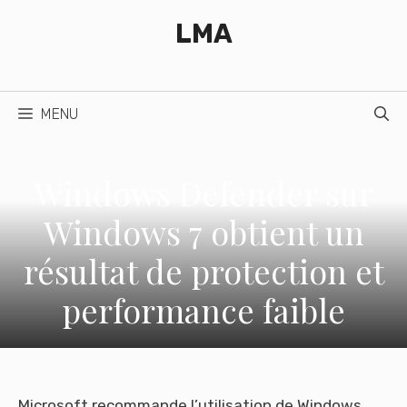
Aller
LMA
au
contenu
MENU
Windows Defender sur
Windows 7 obtient un
résultat de protection et
performance faible
Microsoft recommande l’utilisation de Windows