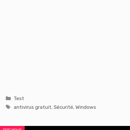
Catégories
Test
Étiquettes
antivirus gratuit
,
Sécurité
,
Windows