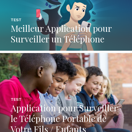
TEST
Meilleur Application pour
Surveiller un Téléphone
TEST
Application pour Surveiller
le Téléphone Portable de
Votre Fils / Enfants