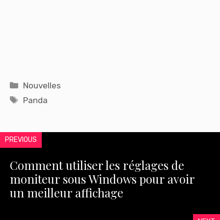
Catégories
Nouvelles
Étiquettes
Panda
PREVIOUS
Comment utiliser les réglages de
moniteur sous Windows pour avoir
un meilleur affichage